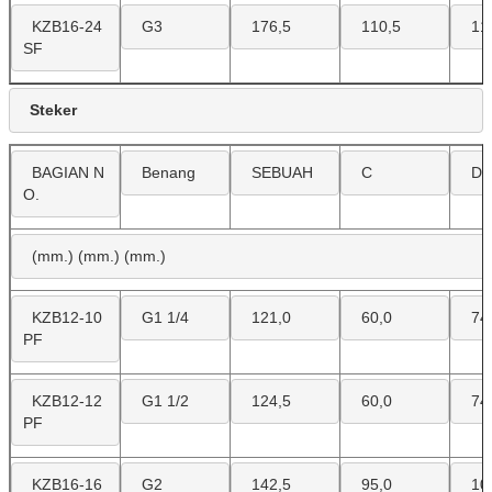
KZB16-24
G3
176,5
110,5
11
SF
Steker
BAGIAN N
Benang
SEBUAH
C
D
O.
(mm.) (mm.) (mm.)
KZB12-10
G1 1/4
121,0
60,0
74
PF
KZB12-12
G1 1/2
124,5
60,0
74
PF
KZB16-16
G2
142,5
95,0
10