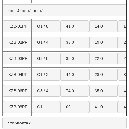
(mm.) (mm.) (mm.)
KZB-01PF
G1 / 8
41,0
14.0
17
KZB-02PF
G1 / 4
35,0
19,0
22
KZB-03PF
G3 / 8
38,0
22,0
26
KZB-04PF
G1 / 2
44,0
28,0
33
KZB-06PF
G3 / 4
74,0
35,0
40
KZB-08PF
G1
66
41,0
48
Stopkontak