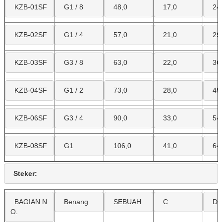
KZB-01SF
G1 / 8
48,0
17,0
24
KZB-02SF
G1 / 4
57,0
21,0
29
KZB-03SF
G3 / 8
63,0
22,0
36
KZB-04SF
G1 / 2
73,0
28,0
45
KZB-06SF
G3 / 4
90,0
33,0
54
KZB-08SF
G1
106,0
41,0
64
Steker:
BAGIAN N
Benang
SEBUAH
C
D
O.