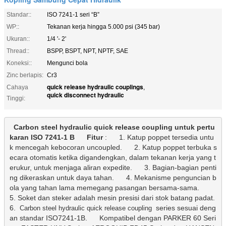
Standar::
ISO 7241-1 seri “B”
WP::
Tekanan kerja hingga 5.000 psi (345 bar)
Ukuran::
1/4 '- 2'
Thread::
BSPP, BSPT, NPT, NPTF, SAE
Koneksi::
Mengunci bola
Zinc berlapis:
Cr3
quick release hydraulic couplings
Cahaya
,
quick disconnect hydraulic
Tinggi:
Carbon steel hydraulic quick release coupling untuk pertu
karan ISO 7241-1 B
Fitur
 :
1. Katup poppet tersedia untu
k mencegah kebocoran uncoupled.
2. Katup poppet terbuka s
ecara otomatis ketika digandengkan, dalam tekanan kerja yang t
erukur, untuk menjaga aliran expedite.
3. Bagian-bagian penti
ng dikeraskan untuk daya tahan.
4. Mekanisme penguncian b
ola yang tahan lama memegang pasangan bersama-sama.
5. Soket dan steker adalah mesin presisi dari stok batang padat.
6.
series sesuai deng
Carbon steel hydraulic quick release coupling
an standar ISO7241-1B.
Kompatibel dengan PARKER 60 Seri