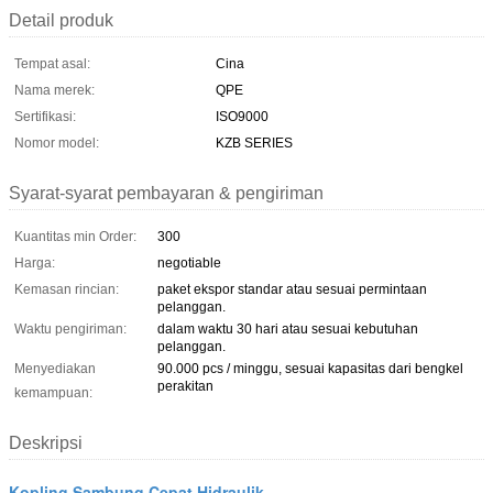
Detail produk
Tempat asal:
Cina
Nama merek:
QPE
Sertifikasi:
ISO9000
Nomor model:
KZB SERIES
Syarat-syarat pembayaran & pengiriman
Kuantitas min Order:
300
Harga:
negotiable
Kemasan rincian:
paket ekspor standar atau sesuai permintaan
pelanggan.
Waktu pengiriman:
dalam waktu 30 hari atau sesuai kebutuhan
pelanggan.
Menyediakan
90.000 pcs / minggu, sesuai kapasitas dari bengkel
perakitan
kemampuan:
Deskripsi
Kopling Sambung Cepat Hidraulik