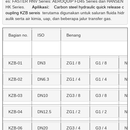
es: FASTER HNV Series: AEROQUIP FD45 Series dan HANSEN 
HK Series.
Aplikasi:
Carbon steel hydraulic quick release c
oupling KZB sereis
terutama digunakan untuk saluran fluida hidr
aulik serta air kimia, uap, dan beberapa jalur transfer gas.
Bagian no.
ISO
Benang
KZB-01
DN3
ZG1 / 8
G1 / 8
NP
KZB-02
DN6.3
ZG1 / 4
G1 / 4
NP
KZB-03
DN10
ZG3 / 8
G3 / 8
NP
KZB-04
DN12.5
ZG1 / 2
G1 / 2
NP
KZB-06
DN20
ZG3 / 4
G3 / 4
NP