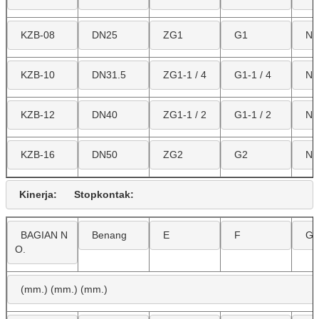
KZB-08
DN25
ZG1
G1
NP
KZB-10
DN31.5
ZG1-1 / 4
G1-1 / 4
NP
KZB-12
DN40
ZG1-1 / 2
G1-1 / 2
NP
KZB-16
DN50
ZG2
G2
NP
Kinerja:
Stopkontak:
BAGIAN N
Benang
E
F
G
O.
(mm.) (mm.) (mm.)