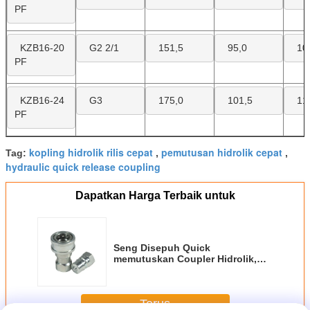
PF
KZB16-20
G2 2/1
151,5
95,0
10
PF
KZB16-24
G3
175,0
101,5
11
PF
kopling hidrolik rilis cepat
pemutusan hidrolik cepat
Tag:
,
,
hydraulic quick release coupling
Dapatkan Harga Terbaik untuk
Seng Disepuh Quick
memutuskan Coupler Hidrolik,
Carbon Steel Hydraulic Coupling
Terus