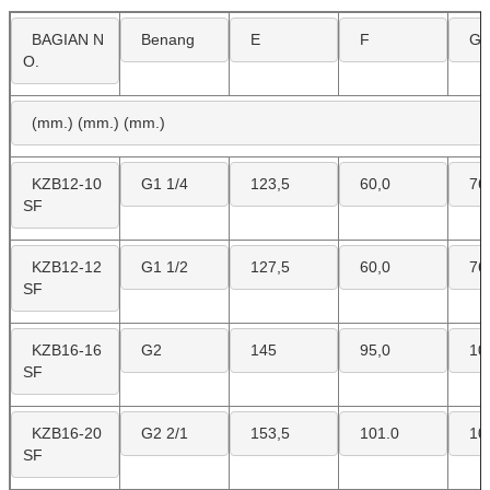
BAGIAN N
Benang
E
F
G
O.
(mm.) (mm.) (mm.)
KZB12-10
G1 1/4
123,5
60,0
76
SF
KZB12-12
G1 1/2
127,5
60,0
76
SF
KZB16-16
G2
145
95,0
10
SF
KZB16-20
G2 2/1
153,5
101.0
10
SF