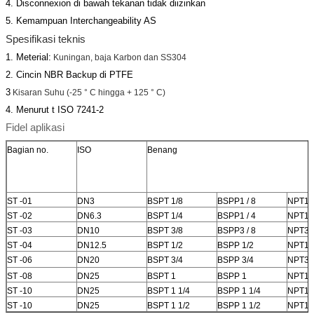
4. Disconnexion di bawah tekanan tidak diizinkan
5. Kemampuan Interchangeability AS
Spesifikasi teknis
1. Meterial:
Kuningan, baja Karbon dan SS304
2. Cincin NBR Backup di PTFE
3
Kisaran Suhu
(-25 ° C hingga + 125 ° C)
4. Menurut t ISO 7241-2
Fidel aplikasi
Bagian no.
ISO
Benang
ST -01
DN3
BSPT 1/8
BSPP1 / 8
NPT1 /
ST -02
DN6.3
BSPT 1/4
BSPP1 / 4
NPT1 /
ST -03
DN10
BSPT 3/8
BSPP3 / 8
NPT3 /
ST -04
DN12.5
BSPT 1/2
BSPP 1/2
NPT1 /
ST -06
DN20
BSPT 3/4
BSPP 3/4
NPT3 /
ST -08
DN25
BSPT 1
BSPP 1
NPT1
ST -10
DN25
BSPT 1 1/4
BSPP 1 1/4
NPT1 /
ST -10
DN25
BSPT 1 1/2
BSPP 1 1/2
NPT1 /