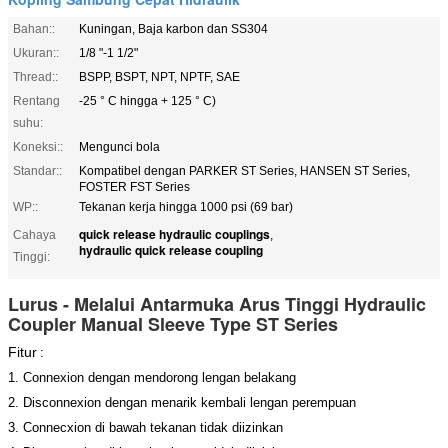
Bahan::
Kuningan, Baja karbon dan SS304
Ukuran::
1/8 "-1 1/2"
Thread::
BSPP, BSPT, NPT, NPTF, SAE
Rentang
-25 ° C hingga + 125 ° C)
suhu:
Koneksi::
Mengunci bola
Standar::
Kompatibel dengan PARKER ST Series, HANSEN ST Series,
FOSTER FST Series
WP::
Tekanan kerja hingga 1000 psi (69 bar)
quick release hydraulic couplings
Cahaya
,
hydraulic quick release coupling
Tinggi:
Lurus - Melalui Antarmuka Arus Tinggi Hydraulic
Coupler Manual Sleeve Type ST Series
Fitur
:
1. Connexion dengan mendorong lengan belakang
2. Disconnexion dengan menarik kembali lengan perempuan
3. Connecxion di bawah tekanan tidak diizinkan