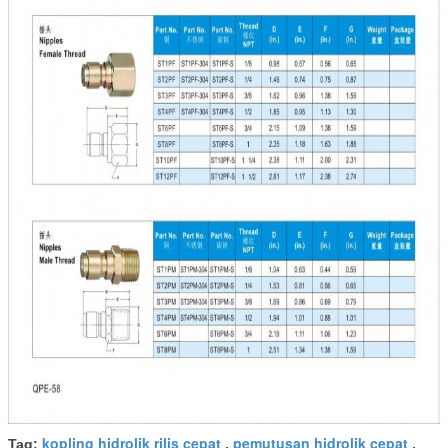
kopling hidrolik rilis cepat
pemutusan hidrolik cepat
Tag:
,
,