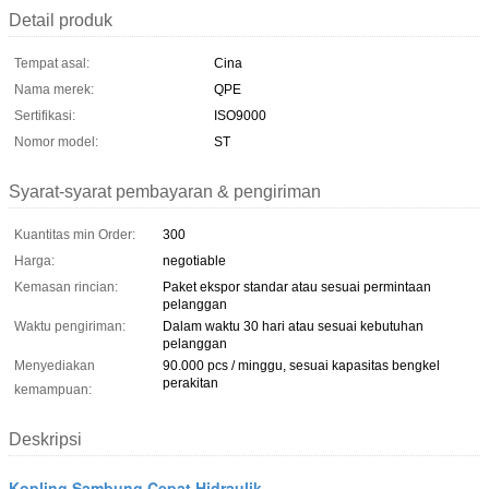
Detail produk
Tempat asal:
Cina
Nama merek:
QPE
Sertifikasi:
ISO9000
Nomor model:
ST
Syarat-syarat pembayaran & pengiriman
Kuantitas min Order:
300
Harga:
negotiable
Kemasan rincian:
Paket ekspor standar atau sesuai permintaan
pelanggan
Waktu pengiriman:
Dalam waktu 30 hari atau sesuai kebutuhan
pelanggan
Menyediakan
90.000 pcs / minggu, sesuai kapasitas bengkel
perakitan
kemampuan:
Deskripsi
Kopling Sambung Cepat Hidraulik