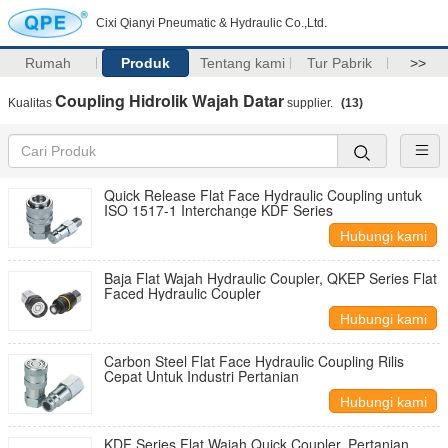
Cixi Qianyi Pneumatic & Hydraulic Co.,Ltd.
Rumah
Produk
Tentang kami
Tur Pabrik
>>
Coupling Hidrolik Wajah Datar
Kualitas
supplier.
(13)
Quick Release Flat Face Hydraulic Coupling untuk
ISO 1517-1 Interchange KDF Series
Hubungi kami
Baja Flat Wajah Hydraulic Coupler, QKEP Series Flat
Faced Hydraulic Coupler
Hubungi kami
Carbon Steel Flat Face Hydraulic Coupling Rilis
Cepat Untuk Industri Pertanian
Hubungi kami
KDF Series Flat Wajah Quick Coupler, Pertanian