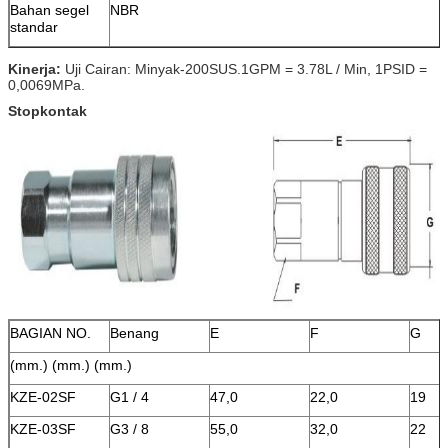
Bahan segel
NBR
standar
Kinerja:
Uji Cairan: Minyak-200SUS.1GPM = 3.78L / Min, 1PSID =
0,0069MPa.
Stopkontak
BAGIAN NO.
Benang
E
F
G
(mm.) (mm.) (mm.)
KZE-02SF
G1 / 4
47,0
22,0
19
KZE-03SF
G3 / 8
55,0
32,0
22