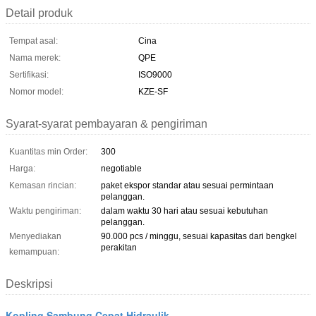
Detail produk
Tempat asal:
Cina
Nama merek:
QPE
Sertifikasi:
ISO9000
Nomor model:
KZE-SF
Syarat-syarat pembayaran & pengiriman
Kuantitas min Order:
300
Harga:
negotiable
Kemasan rincian:
paket ekspor standar atau sesuai permintaan
pelanggan.
Waktu pengiriman:
dalam waktu 30 hari atau sesuai kebutuhan
pelanggan.
Menyediakan
90.000 pcs / minggu, sesuai kapasitas dari bengkel
perakitan
kemampuan:
Deskripsi
Kopling Sambung Cepat Hidraulik