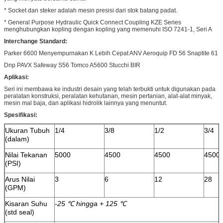
* Socket dan steker adalah mesin presisi dari stok batang padat.
* General Purpose Hydraulic Quick Connect Coupling KZE Series
menghubungkan kopling dengan kopling yang memenuhi ISO 7241-1, Seri A
Interchange Standard:
Parker 6600 Menyempurnakan K Lebih Cepat ANV Aeroquip FD 56 Snaptite 61
Dnp PAVX Safeway S56 Tomco A5600 Stucchi BIR
Aplikasi:
Seri ini membawa ke industri desain yang telah terbukti untuk digunakan pada
peralatan konstruksi, peralatan kehutanan, mesin pertanian, alat-alat minyak,
mesin mal baja, dan aplikasi hidrolik lainnya yang menuntut.
Spesifikasi:
Ukuran Tubuh
1/4
3/8
1/2
3/4
(dalam)
Nilai Tekanan
5000
4500
4500
4500
(PSI)
Arus Nilai
3
6
12
28
(GPM)
Kisaran Suhu
-25 ℃ hingga + 125 ℃
(std seal)