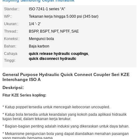
Standar::
ISO 7241-1 series “A”
WP::
Tekanan kerja hingga 5.000 psi (345 bar)
Ukuran::
1/4 '- 2'
Thread::
BSPP, BSPT, NPT, NPTF, SAE
Koneksi::
Mengunci bola
Bahan:
Baja karbon
quick release hydraulic couplings
Cahaya
,
quick disconnect hydraulic
Tinggi:
General Purpose Hydraulic Quick Connect Coupler Seri KZE
Interchange ISO A
Deskripsi:
Fitur KZE Series kopling:
* Katup poppet tersedia untuk mencegah kebocoran uncoupled.
* Katup bola tersedia untuk keandalan yang kokoh pada aplikasi hidraulik
tugas berat, dalam tekanan kerja terukur.
* Bagian-bagian penting adalah induksi yang dikeraskan untuk daya tahan.
* Mekanisme penguncian bola yang dapat diandalkan menahan pasangan
yang menyatu bersama-sama.