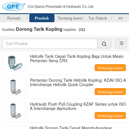
Cixi Qianyi Pneumatic & Hydraulic Co.,Ltd.
Rumah
Produk
Tentang kami
Tur Pabrik
>>
Dorong Tarik Kopling
Kualitas
supplier.
(11)
Hidrolik Tarik Cepat Tarik Kopling Baja Untuk Mesin
Pertanian Seng CR3
Hubungi kami
Pertanian Dorong Tarik Hidrolik Kopling, KZAV ISO A
Interchange Hidrolik Quick Coupler
Hubungi kami
Hydraulic Push Pull Coupling KZAF Series untuk ISO
A Interchange Agriculture
Hubungi kami
Hidrolik Dorong Tarik Cepat Menghubungkan