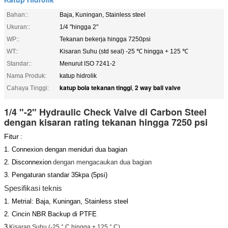
Bahan::
Baja, Kuningan, Stainless steel
Ukuran::
1/4 "hingga 2"
WP::
Tekanan bekerja hingga 7250psi
WT::
Kisaran Suhu (std seal) -25 ℃ hingga + 125 ℃
Standar::
Menurut ISO 7241-2
Nama Produk:
katup hidrolik
katup bola tekanan tinggi
2 way ball valve
Cahaya Tinggi:
,
1/4 "-2" Hydraulic Check Valve di Carbon Steel
dengan kisaran rating tekanan hingga 7250 psi
Fitur
:
1. Connexion dengan meniduri dua bagian
2. Disconnexion
dengan mengacaukan dua bagian
3. Pengaturan standar 35kpa (5psi)
Spesifikasi teknis
1. Metrial: Baja, Kuningan, Stainless steel
2. Cincin NBR Backup di PTFE
3
Kisaran Suhu
(-25 ° C hingga + 125 ° C)