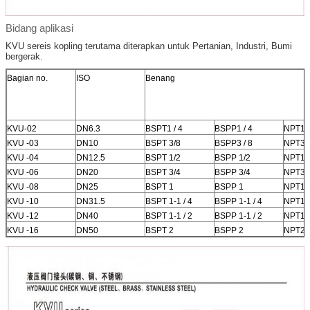
Bidang aplikasi
KVU sereis kopling terutama diterapkan untuk Pertanian, Industri, Bumi
bergerak.
Bagian no.
ISO
Benang
KVU-02
DN6.3
BSPT1 / 4
BSPP1 / 4
NPT1 /
KVU -03
DN10
BSPT 3/8
BSPP3 / 8
NPT3 /
KVU -04
DN12.5
BSPT 1/2
BSPP 1/2
NPT1 /
KVU -06
DN20
BSPT 3/4
BSPP 3/4
NPT3 /
KVU -08
DN25
BSPT 1
BSPP 1
NPT1
KVU -10
DN31.5
BSPT 1-1 / 4
BSPP 1-1 / 4
NPT1-1
KVU -12
DN40
BSPT 1-1 / 2
BSPP 1-1 / 2
NPT1-1
KVU -16
DN50
BSPT 2
BSPP 2
NPT2