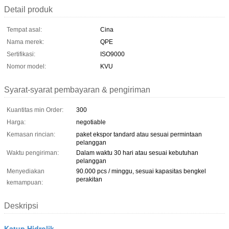
Detail produk
Tempat asal:
Cina
Nama merek:
QPE
Sertifikasi:
ISO9000
Nomor model:
KVU
Syarat-syarat pembayaran & pengiriman
Kuantitas min Order:
300
Harga:
negotiable
Kemasan rincian:
paket ekspor tandard atau sesuai permintaan
pelanggan
Waktu pengiriman:
Dalam waktu 30 hari atau sesuai kebutuhan
pelanggan
Menyediakan
90.000 pcs / minggu, sesuai kapasitas bengkel
perakitan
kemampuan:
Deskripsi
Katup Hidrolik