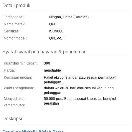
Detail produk
Tempat asal:
Ningbo, China (Daratan)
Nama merek:
QPE
Sertifikasi:
ISO9000
Nomor model:
QKEP-SF
Syarat-syarat pembayaran & pengiriman
Kuantitas min Order:
300
Harga:
negotiable
Kemasan rincian:
Paket ekspor standar atau sesuai permintaan
pelanggan.
Waktu pengiriman:
dalam waktu 30 hari atau sesuai kebutuhan
pelanggan.
Menyediakan
50.000 pcs / Bulan, sesuai kapasitas bengkel
perakitan
kemampuan:
Deskripsi
Coupling Hidrolik Wajah Datar