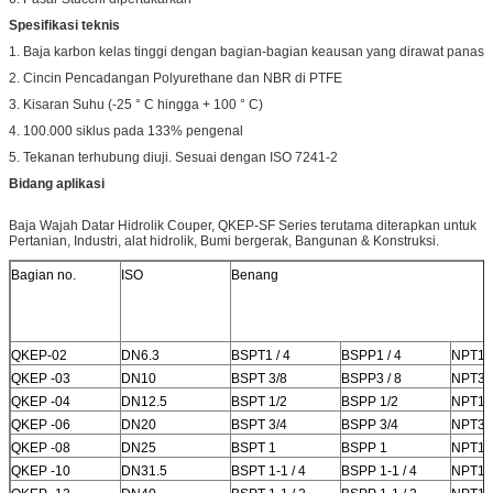
Spesifikasi teknis
1. Baja karbon kelas tinggi dengan bagian-bagian keausan yang dirawat panas
2. Cincin Pencadangan Polyurethane dan NBR di PTFE
3. Kisaran Suhu (-25 ° C hingga + 100 ° C)
4. 100.000 siklus pada 133% pengenal
5. Tekanan terhubung diuji. Sesuai dengan ISO 7241-2
Bidang aplikasi
Baja Wajah Datar Hidrolik Couper, QKEP-SF Series terutama diterapkan untuk
Pertanian, Industri, alat hidrolik, Bumi bergerak, Bangunan & Konstruksi.
Bagian no.
ISO
Benang
QKEP-02
DN6.3
BSPT1 / 4
BSPP1 / 4
NPT1 /
QKEP -03
DN10
BSPT 3/8
BSPP3 / 8
NPT3 /
QKEP -04
DN12.5
BSPT 1/2
BSPP 1/2
NPT1 /
QKEP -06
DN20
BSPT 3/4
BSPP 3/4
NPT3 /
QKEP -08
DN25
BSPT 1
BSPP 1
NPT1
QKEP -10
DN31.5
BSPT 1-1 / 4
BSPP 1-1 / 4
NPT1-1