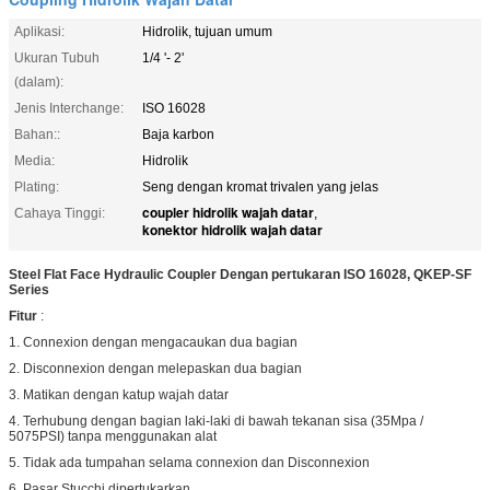
Aplikasi:
Hidrolik, tujuan umum
Ukuran Tubuh
1/4 '- 2'
(dalam):
Jenis Interchange:
ISO 16028
Bahan::
Baja karbon
Media:
Hidrolik
Plating:
Seng dengan kromat trivalen yang jelas
coupler hidrolik wajah datar
Cahaya Tinggi:
,
konektor hidrolik wajah datar
Steel Flat Face Hydraulic Coupler Dengan pertukaran ISO 16028, QKEP-SF
Series
Fitur
:
1. Connexion dengan mengacaukan dua bagian
2. Disconnexion dengan melepaskan dua bagian
3. Matikan dengan katup wajah datar
4. Terhubung dengan bagian laki-laki di bawah tekanan sisa (35Mpa /
5075PSI) tanpa menggunakan alat
5. Tidak ada tumpahan selama connexion dan Disconnexion
6. Pasar Stucchi dipertukarkan