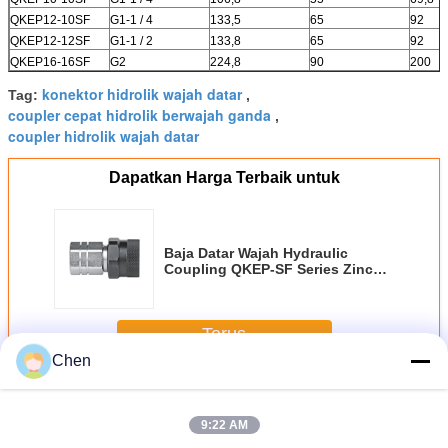
QKEP12-10SF
G1-1 / 4
133,5
65
92
QKEP12-12SF
G1-1 / 2
133,8
65
92
QKEP16-16SF
G2
224,8
90
200
konektor hidrolik wajah datar
Tag:
,
coupler cepat hidrolik berwajah ganda
,
coupler hidrolik wajah datar
Dapatkan Harga Terbaik untuk
Baja Datar Wajah Hydraulic
Coupling QKEP-SF Series Zinc
Dengan Clear Trivalent Chromate
Terus
Chen
Coupling Hidrolik Wajah Datar
Lebih
9:22 AM